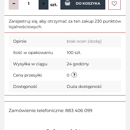
DO KOSZYKA
szt.
Do
Zarejestruj się, aby otrzymać za ten zakup 230 punktów
lojalnościowych.
przecho
Opinie
brak ocen
(dodaj)
Ilość w opakowaniu
100 szt.
Wysyłka w ciągu
24 godziny
Cena przesyłki
0
Dostępność
Duża dostępność
Zamówienie telefoniczne: 883 406 099