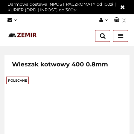
Darmowa dostawa INPOST PACZKOMATY od 100zł |
KURIER (DPD | INPOST) od 300zł
(
0
)
Zaloguj się
Załóż konto
Dodaj zgłoszenie
Zgody cookies
Wieszak kotwowy 400 0.8mm
POLECANE