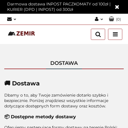
Darmowa dostawa INPOST PACZKOMATY od 100zł |
KURIER (DPD | INPOST) od 300zł
(
0
)
Zaloguj się
Załóż konto
Dodaj zgłoszenie
Zgody cookies
DOSTAWA
🚚 Dostawa
Dbamy o to, aby Twoje zamówienie dotarło szybko i
bezpiecznie. Poniżej znajdziesz wszystkie informacje
dotyczące dostępnych form dostawy oraz kosztów.
📦 Dostępne metody dostawy
Oferujemy następujące formy dostawy na terenie Polski: