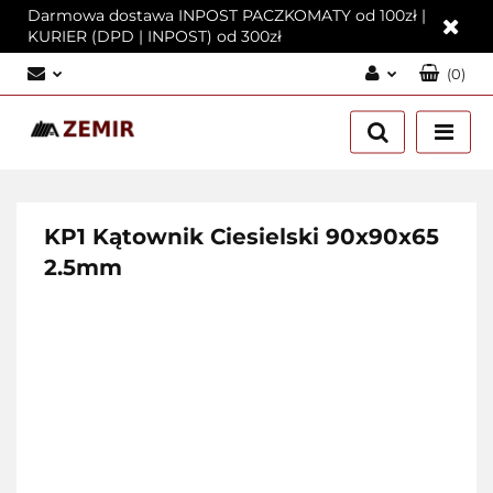
Darmowa dostawa INPOST PACZKOMATY od 100zł |
KURIER (DPD | INPOST) od 300zł
(
0
)
Zaloguj się
Załóż konto
Dodaj zgłoszenie
Zgody cookies
KP1 Kątownik Ciesielski 90x90x65
2.5mm