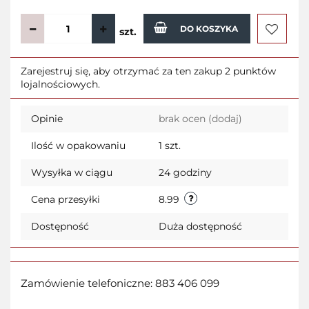
DO KOSZYKA
szt.
Do
Zarejestruj się, aby otrzymać za ten zakup 2 punktów
lojalnościowych.
przecho
Opinie
brak ocen
(dodaj)
Ilość w opakowaniu
1 szt.
Wysyłka w ciągu
24 godziny
Cena przesyłki
8.99
Dostępność
Duża dostępność
Zamówienie telefoniczne: 883 406 099