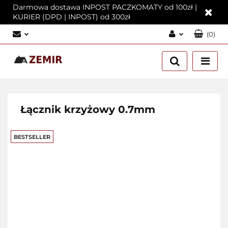
Darmowa dostawa INPOST PACZKOMATY od 100zł |
KURIER (DPD | INPOST) od 300zł
(
0
)
Zaloguj się
Załóż konto
Dodaj zgłoszenie
Zgody cookies
Łącznik krzyżowy 0.7mm
BESTSELLER