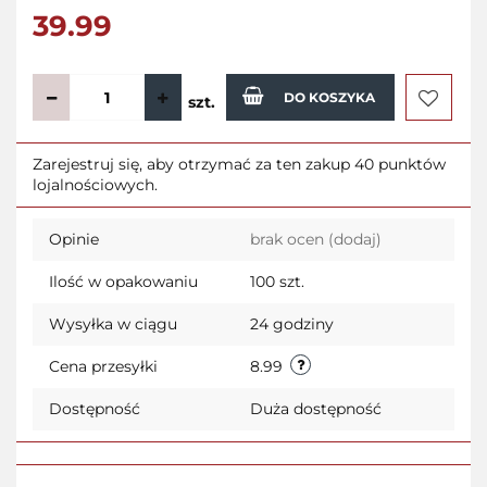
39.99
DO KOSZYKA
szt.
Do
Zarejestruj się, aby otrzymać za ten zakup 40 punktów
lojalnościowych.
przecho
Opinie
brak ocen
(dodaj)
Ilość w opakowaniu
100 szt.
Wysyłka w ciągu
24 godziny
Cena przesyłki
8.99
Dostępność
Duża dostępność