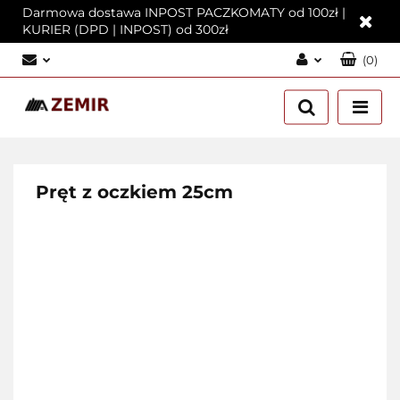
Darmowa dostawa INPOST PACZKOMATY od 100zł |
KURIER (DPD | INPOST) od 300zł
(
0
)
Zaloguj się
Załóż konto
Dodaj zgłoszenie
Zgody cookies
Pręt z oczkiem 25cm