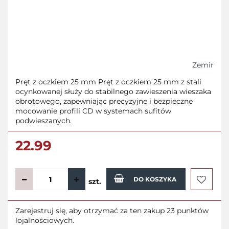
Zemir
Pręt z oczkiem 25 mm Pręt z oczkiem 25 mm z stali
ocynkowanej służy do stabilnego zawieszenia wieszaka
obrotowego, zapewniając precyzyjne i bezpieczne
mocowanie profili CD w systemach sufitów
podwieszanych.
22.99
DO KOSZYKA
szt.
Do
Zarejestruj się, aby otrzymać za ten zakup 23 punktów
lojalnościowych.
przecho