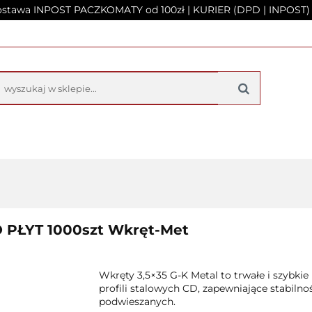
tawa INPOST PACZKOMATY od 100zł | KURIER (DPD | INPOST) 
NA
PRODUKTY
O FIRMIE
KONTAKT
UFITU PODWIESZANEGO
Y
O FIRMIE
KONTAKT
KALKULATO
 PŁYT 1000szt Wkręt-Met
Wkręty 3,5×35 G-K Metal to trwałe i szybk
profili stalowych CD, zapewniające stabilno
podwieszanych.