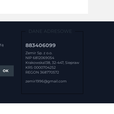
DANE ADRESOWE
883406099
tą
Zemir Sp. z o.o.
NIP 6812069054
Krakowska138, 32-447, Siepraw
KRS 0000704252
REGON 368770572
zemir1996@gmail.com