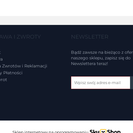
AWA I ZWROTY
NEWSLETTER
t
Bądź zawsze na bieżąco z ofer
naszego sklepu, zapisz się do
a
Newslettera teraz!
a Zwrotów i Reklamacji
 Płatności
wrot
Sklep internetowy na oprogramowaniu