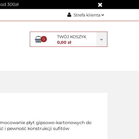
od 300zł
Strefa klienta
Zaloguj się
TWÓJ KOSZYK
Załóż konto
0
0,00 zł
Dodaj zgłoszenie
Zgody cookies
R SUFITU PODWIESZANEGO
ie mocowanie płyt gipsowo-kartonowych do
ść i pewność konstrukcji sufitów