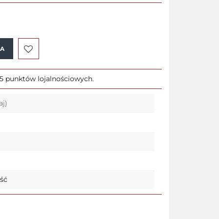
KA
Do
45 punktów lojalnościowych.
przechowalni
aj)
ość