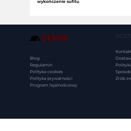
wykończenie sufitu
.
DOST
Kontak
Blog
Dostaw
Regulamin
Polityk
Polityka cookies
Sposoby
Polityka prywatności
Zrób z
Program lojalnościowy