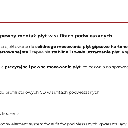
 pewny montaż płyt w sufitach podwieszanych
zaprojektowane do
solidnego mocowania płyt gipsowo-kartonow
artowanej stali
zapewnia
stabilne i trwałe utrzymanie płyt
, a 
ają
precyzyjne i pewne mocowanie płyt
, co pozwala na sprawną
 profili stalowych CD w sufitach podwieszanych
szkodzenia
awodny element systemów sufitów podwieszanych, gwarantujący