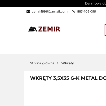
Darmowa dos
STRONA GŁÓW
zemir1996@gmail.com
883 406 099
KALKULATOR S
STRONA GŁÓWNA
PRODUKT
Strona główna
Wkręty
WKRĘTY 3,5X35 G-K METAL DO