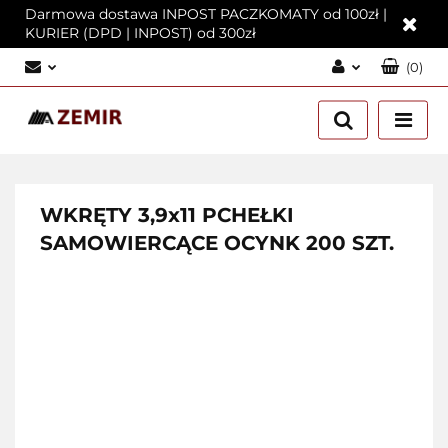
Darmowa dostawa INPOST PACZKOMATY od 100zł |
KURIER (DPD | INPOST) od 300zł
(
0
)
Zaloguj się
Załóż konto
Dodaj zgłoszenie
Zgody cookies
WKRĘTY 3,9x11 PCHEŁKI
SAMOWIERCĄCE OCYNK 200 SZT.