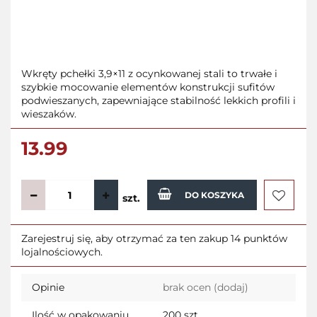
Wkręty pchełki 3,9×11 z ocynkowanej stali to trwałe i
szybkie mocowanie elementów konstrukcji sufitów
podwieszanych, zapewniające stabilność lekkich profili i
wieszaków.
13.99
DO KOSZYKA
szt.
Do
Zarejestruj się, aby otrzymać za ten zakup 14 punktów
lojalnościowych.
przecho
Opinie
brak ocen
(dodaj)
Ilość w opakowaniu
200 szt.