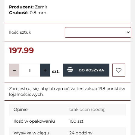
Producent:
Zemir
Grubość:
0.8 mm
Ilość sztuk
197.99
DO KOSZYKA
szt.
Do
Zarejestruj się, aby otrzymać za ten zakup 198 punktów
lojalnościowych.
przecho
Opinie
brak ocen
(dodaj)
Ilość w opakowaniu
100 szt.
Wysyłka w ciągu
24 godziny