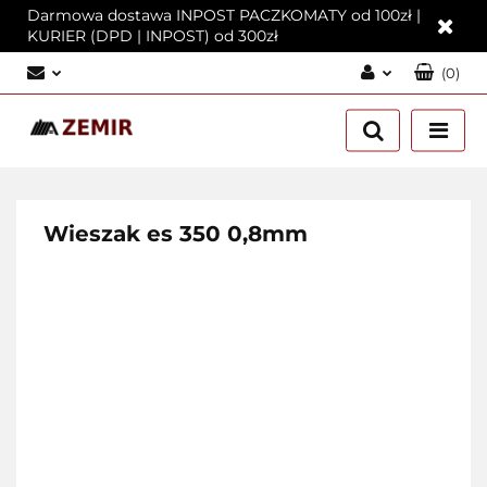
Darmowa dostawa INPOST PACZKOMATY od 100zł |
KURIER (DPD | INPOST) od 300zł
(
0
)
Zaloguj się
Załóż konto
Dodaj zgłoszenie
Zgody cookies
Wieszak es 350 0,8mm