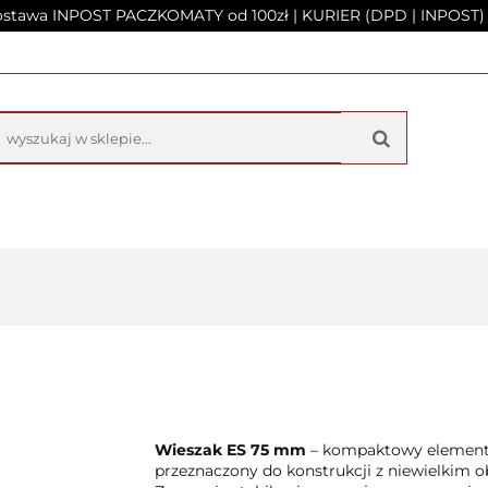
tawa INPOST PACZKOMATY od 100zł | KURIER (DPD | INPOST) 
NA
PRODUKTY
O FIRMIE
KONTAKT
UFITU PODWIESZANEGO
Y
O FIRMIE
KONTAKT
KALKULATO
Wieszak ES 75 mm
– kompaktowy element
przeznaczony do konstrukcji z niewielkim o