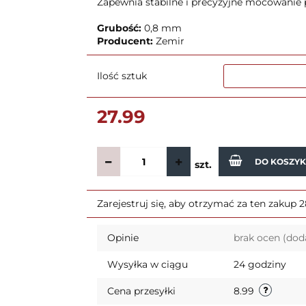
Zapewnia stabilne i precyzyjne mocowanie p
Grubość:
0,8 mm
Producent:
Zemir
Ilość sztuk
27.99
DO KOSZY
szt.
Zarejestruj się, aby otrzymać za ten zakup 
Opinie
brak ocen
(dod
Wysyłka w ciągu
24 godziny
Cena przesyłki
8.99