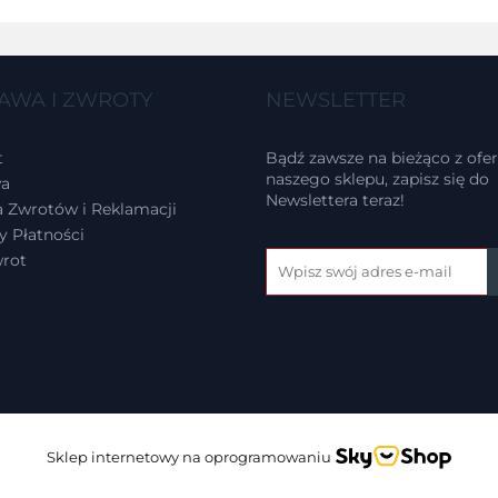
AWA I ZWROTY
NEWSLETTER
t
Bądź zawsze na bieżąco z ofer
naszego sklepu, zapisz się do
a
Newslettera teraz!
a Zwrotów i Reklamacji
 Płatności
wrot
Sklep internetowy na oprogramowaniu