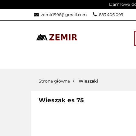
Darmowa dos
STRONA GŁÓW
zemir1996@gmail.com
883 406 099
KALKULATOR S
STRONA GŁÓWNA
PRODUKT
Strona główna
Wieszaki
Wieszak es 75