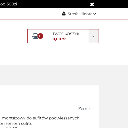
od 300zł
Strefa klienta
Zaloguj się
TWÓJ KOSZYK
Załóż konto
0
0,00 zł
Dodaj zgłoszenie
Zgody cookies
R SUFITU PODWIESZANEGO
Zemir
 montażowy do sufitów podwieszanych,
bniżeniem sufitu.