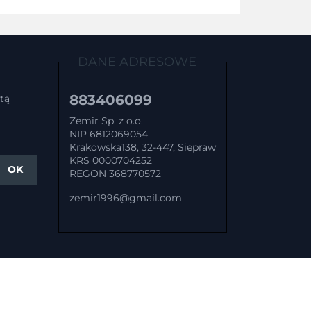
DANE ADRESOWE
883406099
tą
Zemir Sp. z o.o.
NIP 6812069054
Krakowska138, 32-447, Siepraw
KRS 0000704252
REGON 368770572
zemir1996@gmail.com