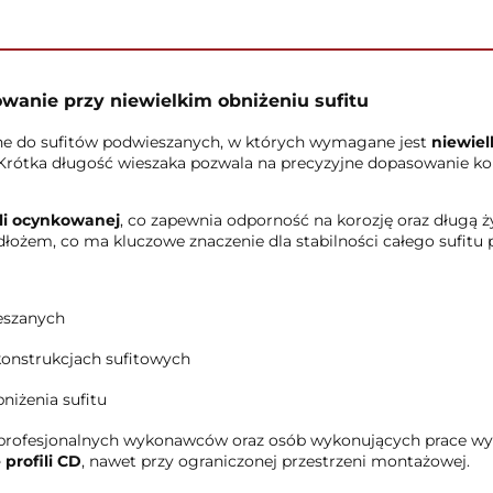
anie przy niewielkim obniżeniu sufitu
e do sufitów podwieszanych, w których wymagane jest
niewiel
 Krótka długość wieszaka pozwala na precyzyjne dopasowanie kon
ali ocynkowanej
, co zapewnia odporność na korozję oraz długą 
odłożem, co ma kluczowe znaczenie dla stabilności całego sufitu
eszanych
konstrukcjach sufitowych
iżenia sufitu
profesjonalnych wykonawców oraz osób wykonujących prace wy
profili CD
, nawet przy ograniczonej przestrzeni montażowej.