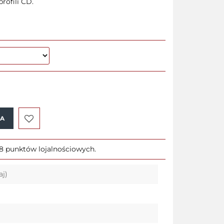
rofili CD.
KA
Do
28 punktów lojalnościowych.
przechowalni
aj)