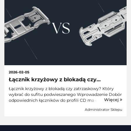
2026-02-05
Łącznik krzyżowy z blokadą czy
zatrzaskowy? Który wybrać do sufitu
Łącznik krzyżowy z blokadą czy zatrzaskowy? Który
podwiesanego
wybrać do sufitu podwieszanego Wprowadzenie Dobór
Więcej
odpowiednich łączników do profili CD ma ogromny
wpływ na tempo pracy i komfort montażysty. Jedno z
Administrator Sklepu
najczęstszych pytań brzmi:&nb...