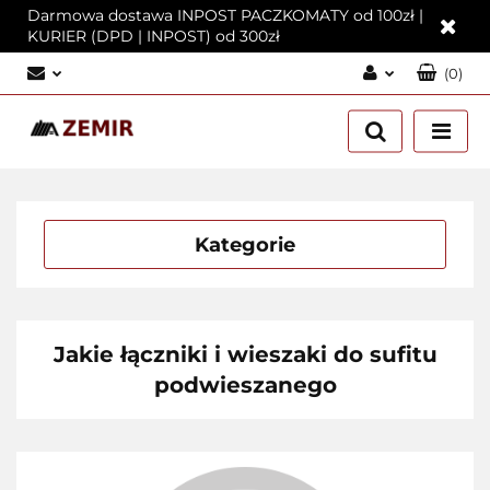
Darmowa dostawa INPOST PACZKOMATY od 100zł |
KURIER (DPD | INPOST) od 300zł
(
0
)
Zaloguj się
Załóż konto
Dodaj zgłoszenie
Zgody cookies
Kategorie
Jakie łączniki i wieszaki do sufitu
podwieszanego